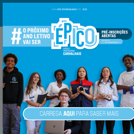
TELEFONE: 232 700 040
E-MAIL: INFO@EPCARVALHAIS.ORG
E-SCHOOLING
|
ECOMMUNITY
|
MOODLE EPC
Página Inicial
Escola
GAPA
GAPA
O Gabinete de Apoio ao Aluno e à Família (GAPA) é uma